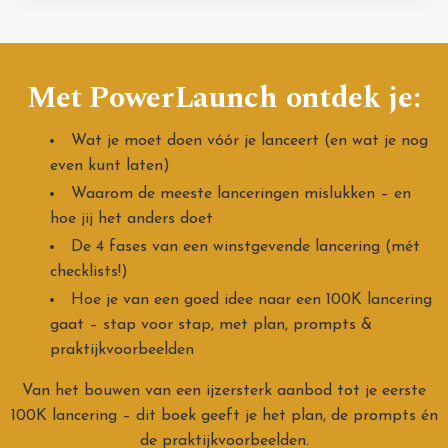
Met PowerLaunch ontdek je:
Wat je moet doen vóór je lanceert (en wat je nog
even kunt laten)
Waarom de meeste lanceringen mislukken – en
hoe jij het anders doet
De 4 fases van een winstgevende lancering (mét
checklists!)
Hoe je van een goed idee naar een 100K lancering
gaat – stap voor stap, met plan, prompts &
praktijkvoorbeelden
Van het bouwen van een ijzersterk aanbod tot je eerste
100K lancering – dit boek geeft je het plan, de prompts én
de praktijkvoorbeelden.