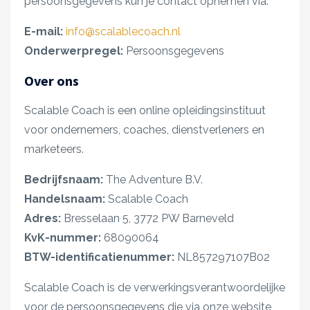
persoonsgegevens kun je contact opnemen via:
E-mail:
info@scalablecoach.nl
Onderwerpregel:
Persoonsgegevens
Over ons
Scalable Coach is een online opleidingsinstituut
voor ondernemers, coaches, dienstverleners en
marketeers.
Bedrijfsnaam:
The Adventure B.V.
Handelsnaam:
Scalable Coach
Adres:
Bresselaan 5, 3772 PW Barneveld
KvK-nummer:
68090064
BTW-identificatienummer:
NL857297107B02
Scalable Coach is de verwerkingsverantwoordelijke
voor de persoonsgegevens die via onze website,