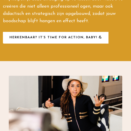
creëren die niet alleen professioneel ogen, maar ook
didactisch en strategisch zijn opgebouwd, zodat jouw
boodschap blijft hangen en effect heeft.
HERKENBAAR? IT’S TIME FOR ACTION, BABY! 💪