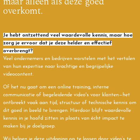
maar alleen als deze goed
overkomt.
Je hebt ontzettend veel waardevolle kennis, maar hoe
zorg je ervoor dat je deze helder en effectief
overbrengt?
Veel ondernemers en bedrijven worstelen met het vertalen
van hun expertise naar krachtige en begrijpelijke
videocontent.
Of het nu gaat om een online training, interne
communicatie of begeleidende video's voor klanten—het
ontbreekt vaak aan tijd, structuur of technische kennis om
dit goed in beeld te brengen. Hierdoor blijft waardevolle
kennis in je hoofd zitten in plaats van écht impact te
maken bij je doelgroep.
Wij helpen je deze uitdaging op te lossen door video’s te