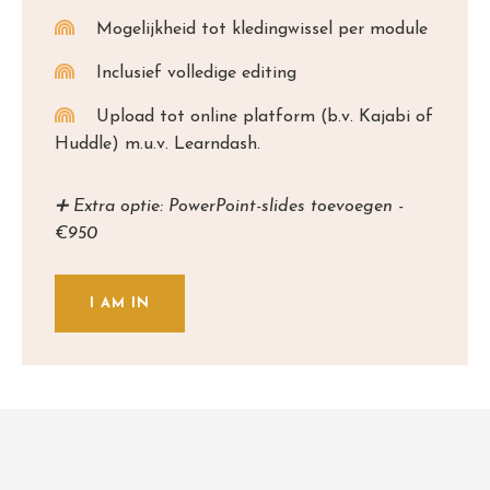
Mogelijkheid tot kledingwissel per module
Inclusief volledige editing
Upload tot online platform (b.v. Kajabi of
Huddle) m.u.v. Learndash.
➕ Extra optie: PowerPoint-slides toevoegen -
€950
I AM IN