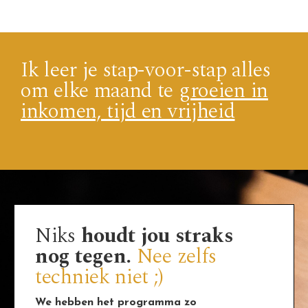
Ik leer je stap-voor-stap alles
om elke maand te
groeien in
inkomen, tijd en vrijheid
Niks
houdt jou straks
nog tegen.
Nee zelfs
techniek niet ;)
We hebben het programma zo