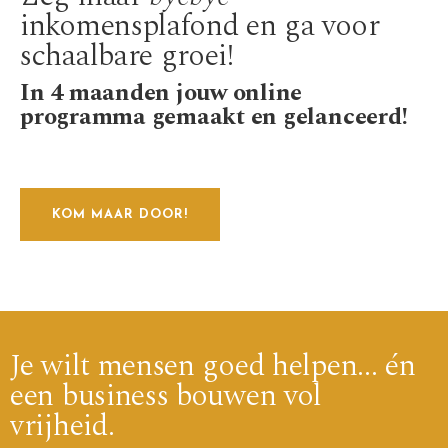
inkomensplafond en ga voor
schaalbare groei!
In 4 maanden jouw online
programma gemaakt en gelanceerd!
KOM MAAR DOOR!
Je wilt mensen goed helpen... én
een business bouwen vol
vrijheid.