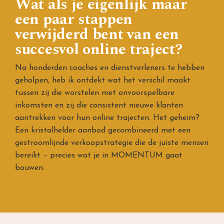
Wat als je eigenlijk maar
een paar stappen
verwijderd bent van een
succesvol online traject?
Na honderden coaches en dienstverleners te hebben
geholpen, heb ik ontdekt wat het verschil maakt
tussen zij die worstelen met onvoorspelbare
inkomsten en zij die consistent nieuwe klanten
aantrekken voor hun online trajecten. Het geheim?
Een kristalhelder aanbod gecombineerd met een
gestroomlijnde verkoopstrategie die de juiste mensen
bereikt – precies wat je in MOMENTUM gaat
bouwen.