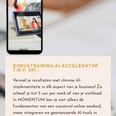
BONUSTRAINING
AI-ACCELERATOR
T.W.V. 397,-
Versnél je resultaten met slimme AI-
implementatie in élk aspect van je business! Zo
schaaf je tot 5 uur per week af van je werkload.
In MOMENTUM leer je niet alleen de
fundamenten van een succesvol online aanbod,
maar integreren we geavanceerde AI-tools in