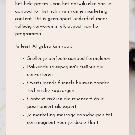
het hele proces - van het ontwikkelen van je
aanbod tot het schrijven van je marketing
content. Dit is geen apart onderdeel maar
volledig verweven in elk aspect van het
programma.
Je leert AI gebruiken voor:
Sneller je perfecte aanbod formuleren
Pakkende salespagina's creëren die
converteren
Overtuigende funnels bouwen zonder
technische kopzorgen
Content creëren die resoneert én je
positioneert als expert
Je marketing message aanscherpen tot
een magneet voor je ideale klant