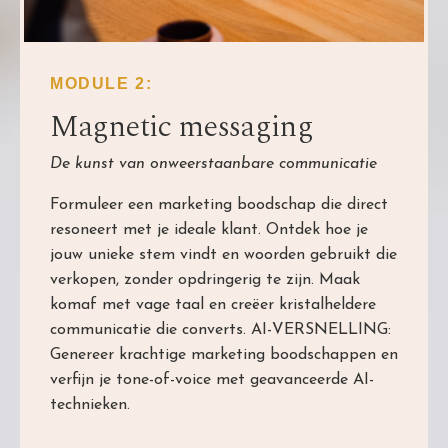
MODULE 2:
Magnetic messaging
De kunst van onweerstaanbare communicatie
Formuleer een marketing boodschap die direct
resoneert met je ideale klant. Ontdek hoe je
jouw unieke stem vindt en woorden gebruikt die
verkopen, zonder opdringerig te zijn. Maak
komaf met vage taal en creëer kristalheldere
communicatie die converts. AI-VERSNELLING:
Genereer krachtige marketing boodschappen en
verfijn je tone-of-voice met geavanceerde AI-
technieken.