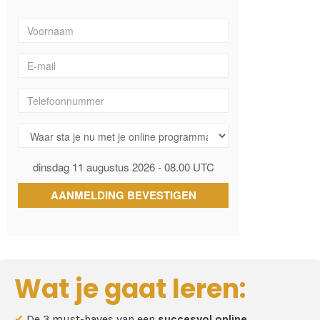
Wat je gaat leren:
✔
De 3 must-haves van een
succesvol online