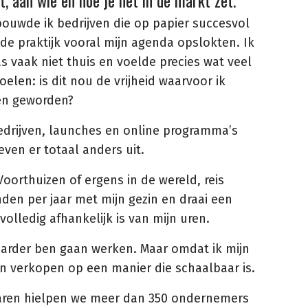
t, aan wie en hoe je het in de markt zet.
bouwde ik bedrijven die op papier succesvol
de praktijk vooral mijn agenda opslokten. Ik
s vaak niet thuis en voelde precies wat veel
len: is dit nou de vrijheid waarvoor ik
n geworden?
drijven, launches en online programma’s
leven er totaal anders uit.
Voorthuizen of ergens in de wereld, reis
en per jaar met mijn gezin en draai een
 volledig afhankelijk is van mijn uren.
harder ben gaan werken. Maar omdat ik mijn
n verkopen op een manier die schaalbaar is.
aren hielpen we meer dan 350 ondernemers