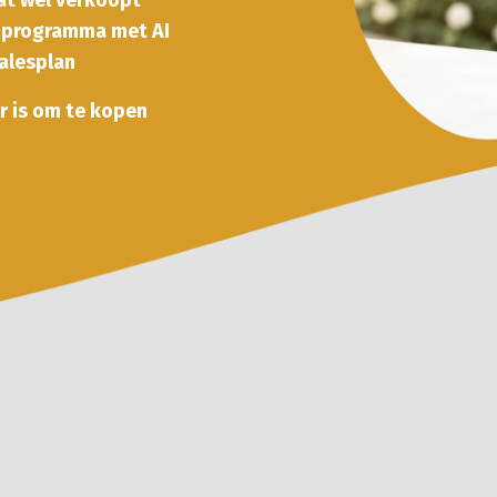
at wél verkoopt
r programma met AI
alesplan
r is om te kopen