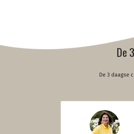
De 3
De 3 daagse c