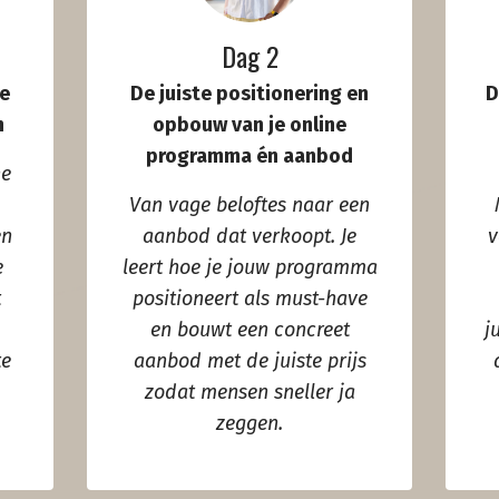
Dag 2
ie
De juiste positionering en
D
n
opbouw van je online
programma én aanbod
ne
Van vage beloftes naar een
en
aanbod dat verkoopt. Je
v
e
leert hoe je jouw programma
t
positioneert als must-have
en bouwt een concreet
j
te
aanbod met de juiste prijs
zodat mensen sneller ja
zeggen.