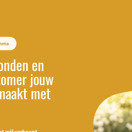
onden en
 zomer jouw
aakt met