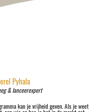
Merel Pyhala
eeg & lanceerexpert
gramma kan je vrijheid geven. Als je weet