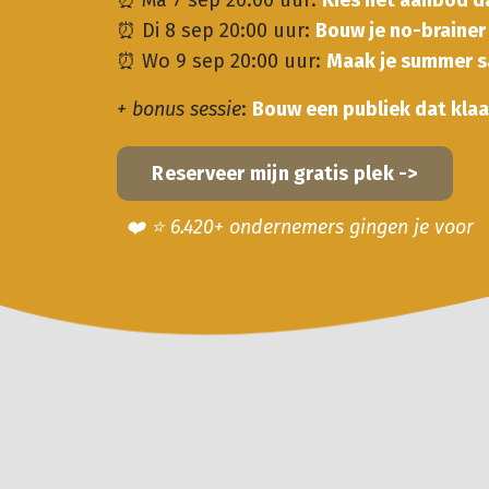
⏰ Ma 7 sep 20:00 uur:
Kies het aanbod d
⏰ Di 8 sep 20:00 uur:
Bouw je no-braine
⏰ Wo 9 sep 20:00 uur:
Maak je summer s
+ bonus sessie
:
Bouw een publiek dat klaa
Reserveer mijn gratis plek ->
❤️ ⭐️ 6.420+ ondernemers gingen je voor