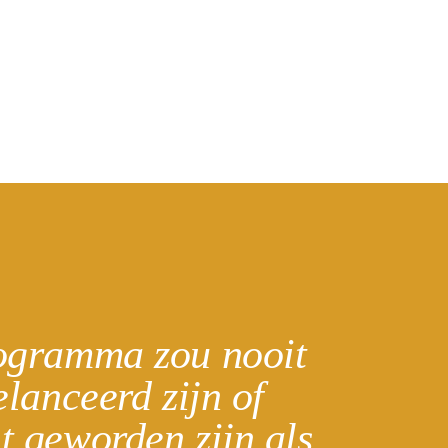
ogramma zou nooit
elanceerd zijn of
t geworden zijn als