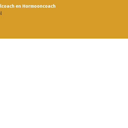
tijlcoach en Hormooncoach
l