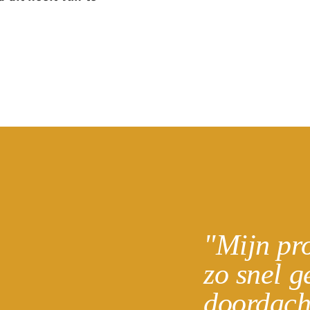
"Mijn pr
zo snel g
doordach