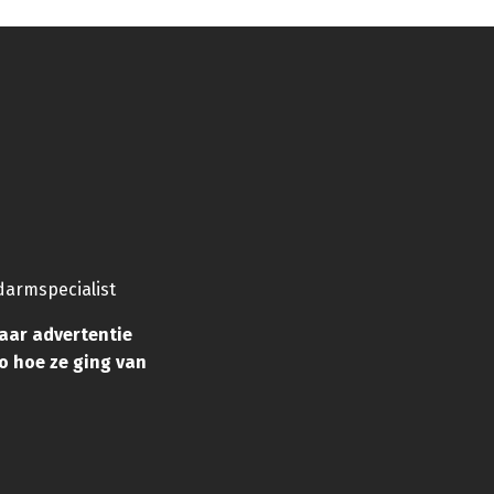
darmspecialist
haar advertentie
eo hoe ze ging van