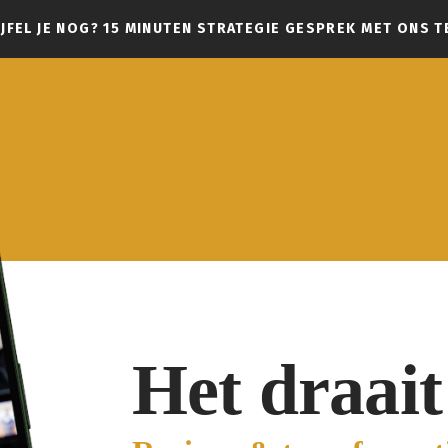
JFEL JE NOG? 15 MINUTEN
STRATEGIE GESPREK
MET ONS T
Het draait