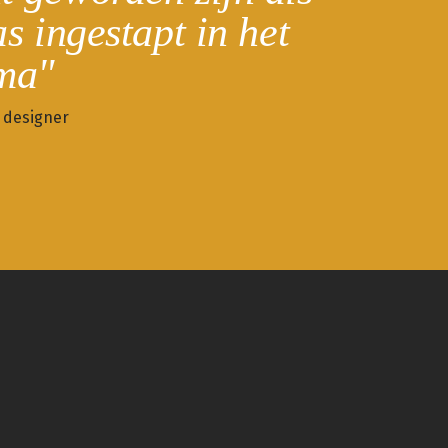
as ingestapt in het
ma"
r designer