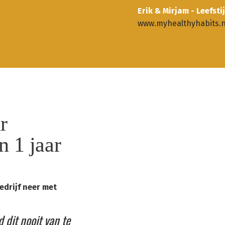
Erik & Mirjam - Leefs
www.myhealthyhabits.n
r
 1 jaar
edrijf neer met
 dit nooit van te