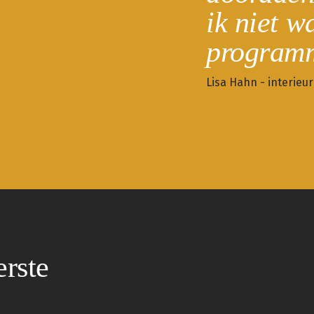
ik niet w
program
Lisa Hahn - interieu
erste