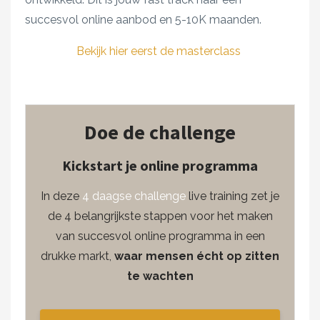
succesvol online aanbod en 5-10K maanden.
Bekijk hier eerst de masterclass
Doe de challenge
Kickstart je online programma
In deze
4 daagse challenge
live training zet je
de 4 belangrijkste stappen voor het maken
van succesvol online programma in een
drukke markt,
waar mensen écht op zitten
te wachten