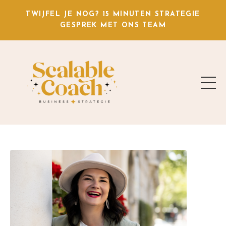
TWIJFEL JE NOG? 15 MINUTEN
STRATEGIE
GESPREK
MET ONS TEAM